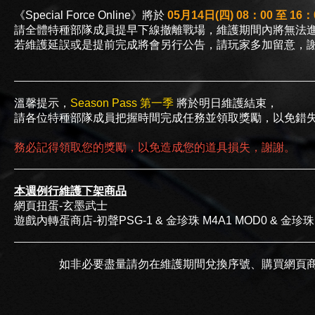
《Special Force Online》將於
05月14日(四) 08：00 至 16：
請全體特種部隊成員提早下線撤離戰場，維護期間內將無法
若維護延誤或是提前完成將會另行公告，請玩家多加留意，
溫馨提示，
Season Pass 第一季
將於明日維護結束，
請各位特種部隊成員把握時間完成任務並領取獎勵，以免錯
務必記得領取您的獎勵，以免造成您的道具損失，謝謝。
本週例行維護下架商品
網頁扭蛋-玄墨武士
遊戲內轉蛋商店-初聲PSG-1 & 金珍珠 M4A1 MOD0 & 金珍珠 A
如非必要盡量請勿在維護期間兌換序號、購買網頁