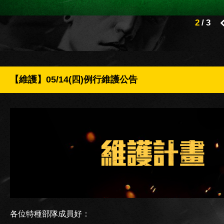
2
/
3
【維護】05/14(四)例行維護公告
各位特種部隊成員好：