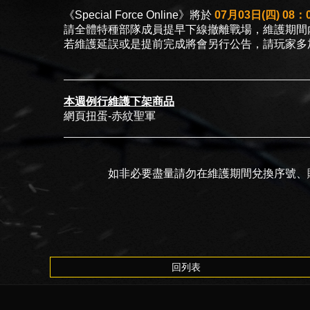
《Special Force Online》將於
07月03日(四) 08：0
請全體特種部隊成員提早下線撤離戰場，維護期間
若維護延誤或是提前完成將會另行公告，請玩家多
本週例行維護下架商品
網頁扭蛋-赤紋聖軍
如非必要盡量請勿在維護期間兌換序號、
回列表