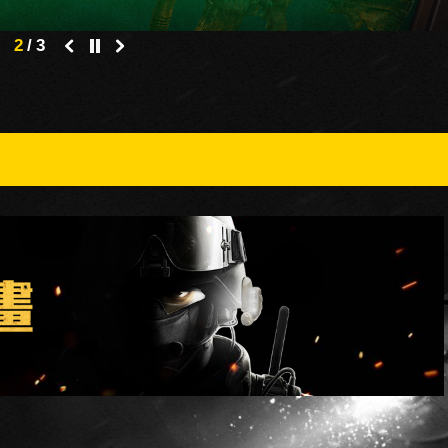
2
/
3