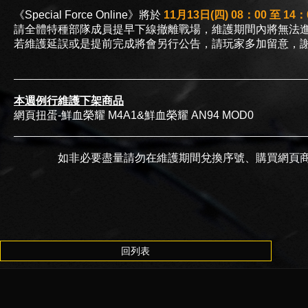
《Special Force Online》將於
11月13日(四) 08：00 至 14：
請全體特種部隊成員提早下線撤離戰場，維護期間內將無法
若維護延誤或是提前完成將會另行公告，請玩家多加留意，
本週例行維護下架商品
網頁扭蛋-鮮血榮耀 M4A1&鮮血榮耀 AN94 MOD0
如非必要盡量請勿在維護期間兌換序號、購買網頁
回列表