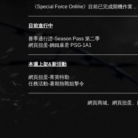
《Special Force Online》目前已完成
目前進行中
賽季通行證-Season Pass 第二季
網頁扭蛋-鋼鐵暴君 PSG-1A1
本週上架&新活動
網頁扭蛋-菁英特勤
任務活動-暑期熱戰狙擊令
網頁商城、網頁扭蛋、