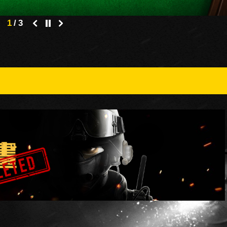
2
/
3