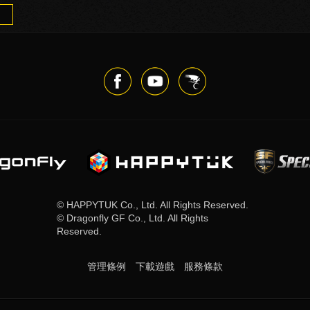
© HAPPYTUK Co., Ltd. All Rights Reserved.
© Dragonfly GF Co., Ltd. All Rights
Reserved.
管理條例
下載遊戲
服務條款​