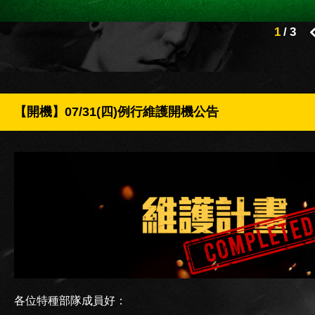
2
/
3
【開機】07/31(四)例行維護開機公告
各位特種部隊成員好：