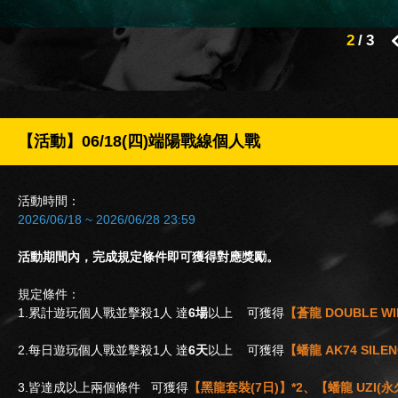
2
/
3
【活動】06/18(四)端陽戰線個人戰
活動時間：
2026/06/18 ~ 2026/06/28 23:59
活動期間內，完成規定條件即可獲得對應獎勵。
規定條件：
1.累計遊玩個人戰並擊殺1人 達
6場
以上
可獲得
【蒼龍 DOUBLE WI
2.每日遊玩個人戰並擊殺1人 達
6天
以上 可獲得
【蟠龍 AK74 SILE
3.皆達成以上兩個條件 可獲得
【黑龍套裝(7日)】*2、【蟠龍 UZI(永