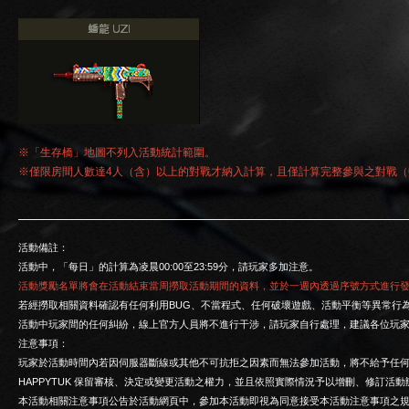
※「生存橋」地圖不列入活動統計範圍。
※僅限房間人數達4人（含）以上的對戰才納入計算，且僅計算完整參與之對戰
活動備註：
活動中，「每日」的計算為凌晨00:00至23:59分，請玩家多加注意。
活動獎勵名單將會在活動結束當周撈取活動期間的資料，並於一週內透過序號方式進行
若經撈取相關資料確認有任何利用BUG、不當程式、任何破壞遊戲、活動平衡等異常行
活動中玩家間的任何糾紛，線上官方人員將不進行干涉，請玩家自行處理，建議各位玩家
注意事項：
玩家於活動時間內若因伺服器斷線或其他不可抗拒之因素而無法參加活動，將不給予任
HAPPYTUK 保留審核、決定或變更活動之權力，並且依照實際情況予以增刪、修訂
本活動相關注意事項公告於活動網頁中，參加本活動即視為同意接受本活動注意事項之規範