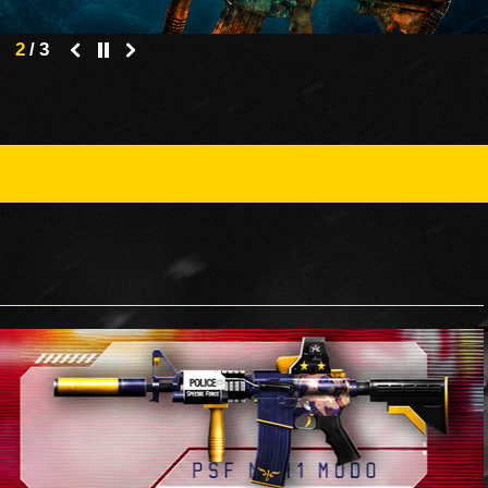
2
/
3